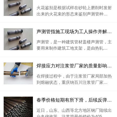
火花鉴别是根据试样在砂轮上磨削时发射
出来的火花束的形态来鉴别声测管种…
声测管指施工现场为工人操作并解决垂直和水平运输而搭设的各种支架
声测管，是一种建筑管材盖楼声测管，主
要用来制作建筑工地支架，是由热轧…
焊接应力对注浆管厂家的质量影响很小
在焊接过程中，由于注浆管厂家局部加热
到熔融状态，重庆纳百川注浆管厂家…
春季价格短期有所下滑，后续反弹的可能性较大
近日，山东、山西等北方地区钢厂陆续出
台冬储政策，注浆管最低锁价为405…