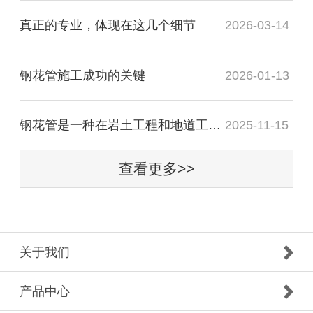
真正的专业，体现在这几个细节
2026-03-14
钢花管施工成功的关键
2026-01-13
钢花管​是一种在岩土工程和地道工程中十分重要的构件
2025-11-15
查看更多>>
关于我们
产品中心