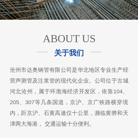
ABOUT US
关于我们
沧州市达奥钢管有限公司是华北地区专业生产经
营声测管及注浆管的现代化企业。公司位于古城
河北沧州，属于环渤海经济开发区，依靠104、
205、307等几条国道，京沪、京广铁路横穿境
内，距京沪、石黄高速仅十公里，濒临黄骅和天
津两大海港， 交通运输十分便利。