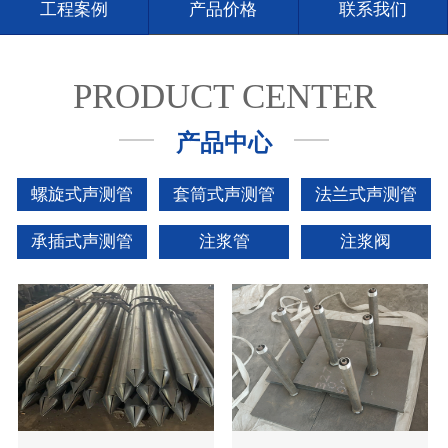
工程案例
产品价格
联系我们
PRODUCT CENTER
产品中心
螺旋式声测管
套筒式声测管
法兰式声测管
承插式声测管
注浆管
注浆阀