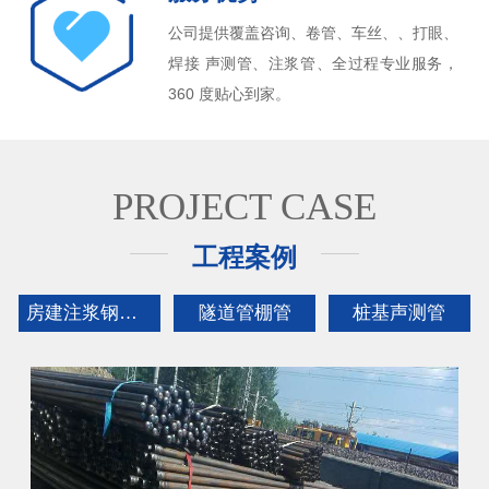
公司提供覆盖咨询、卷管、车丝、、打眼、
焊接 声测管、注浆管、全过程专业服务，
360 度贴心到家。
PROJECT CASE
工程案例
房建注浆钢花管
隧道管棚管
桩基声测管