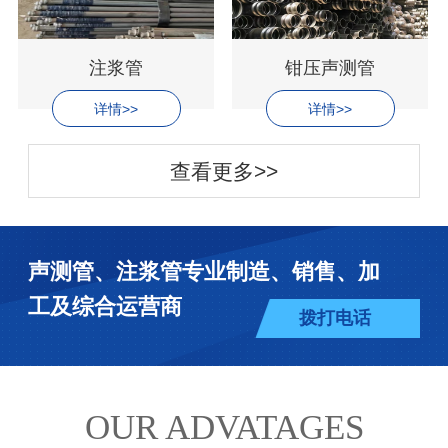
注浆管
钳压声测管
详情>>
详情>>
查看更多>>
声测管、注浆管专业制造、销售、加
工及综合运营商
拨打电话
OUR ADVATAGES