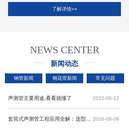
了解详情>>
NEWS CENTER
新闻动态
钢管新闻
钢花管新闻
常见问题
声测管主要用途,看看就懂了
2022-05-12
套筒式声测管工程应用全解：选型、采购与施工核心管控要点
2026-08-06