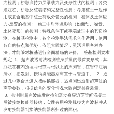
力检测；桥墩底持力层承载力及变形性状的检测；各类
灌注桩、桥墩及桩墙结构完整性检测；考虑桩土一起作
用或复合地基中桩土荷载分管比的检测，桩体及土体应
力-应变的检测； 施工中对环境影响（如轰动、噪音、
土体变形）的检测；特殊条件下或事端处理中的其它检
测。在桩基检测中，各个检测手法需求合作运用，使用
各自的特点和优势，依照实践情况，灵活运用各种办
法，才能够对桩基进行全面精确的评价。 桩基检测要求
规定 1、超声波透射法检测桩身质量的最首要形式，其
办法在桩内预埋两根或两根以上的声测管，在管中注满
清水，把发射、接纳换能器别离置于两管道中。 2、通
过孔中耦合水进入接纳换能器，逐点测出透射超声波的
声学参数，根据信号的变化情况大致判定桩身质量。
3、检测时超声波由发射换能器动身穿透两管间混凝土
后被接纳换能器接纳，实践有用检测规模为声波脉冲从
发射换能器到接纳换能器所扫过的面积。