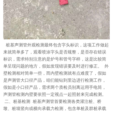
桩基声测管外观检测最终包含字头标识，这项工作做起
来就简单多了，观看喷涂字头是否规整，是否存在错误
标识，需求特别注意的是炉号和管号字样，这是比较简
单呈现问题的地方，假如发现错误要及时进行修正。 外
壁检测相对简单一些，而内壁检测就有点难度了，假如
是声测管大口径产品，咱们能钻到里边进行检测工作，
假如是小口径产品，需求两个质检员别离运用手电筒，
声测管检测内壁要依照一定视点一起照射来完成检测。
二、桩基检测 桩基声测管首要检测各类灌注桩、桥
墩、桩墙竖向或横向承载力检测，包含单桩及群桩承载