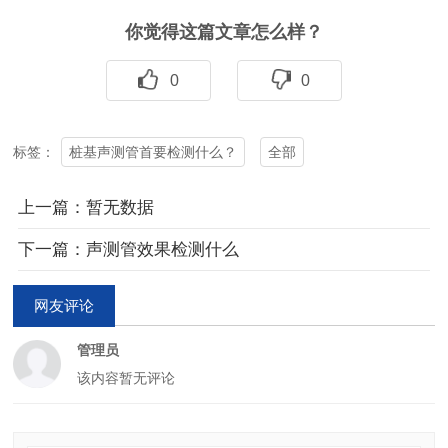
你觉得这篇文章怎么样？
0
0
桩基声测管首要检测什么？
全部
标签：
上一篇：暂无数据
下一篇：声测管效果检测什么
网友评论
管理员
该内容暂无评论